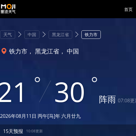
首页
天气
中国
黑龙江省
铁力市
铁力市， 黑龙江省， 中国
21
30
阵雨
07:08
2026年08月11日 丙午[马]年 六月廿九
15天预报
10:08更新