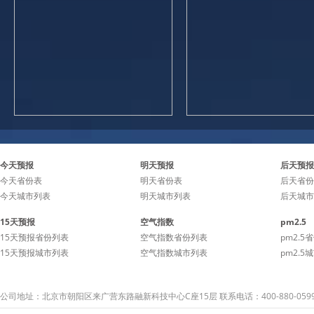
今天预报
明天预报
后天预报
今天省份表
明天省份表
后天省份
今天城市列表
明天城市列表
后天城市
15天预报
空气指数
pm2.5
15天预报省份列表
空气指数省份列表
pm2.5
15天预报城市列表
空气指数城市列表
pm2.5
公司地址：北京市朝阳区来广营东路融新科技中心C座15层 联系电话：400-880-059