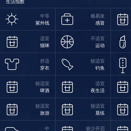
生活指数
中等
极易发
紫外线
感冒
适宜
不适宜
猫咪
运动
舒适
较适宜
穿衣
钓鱼
较适宜
适宜
啤酒
夜生活
较适宜
较适宜
旅游
晨练
中
较少开启