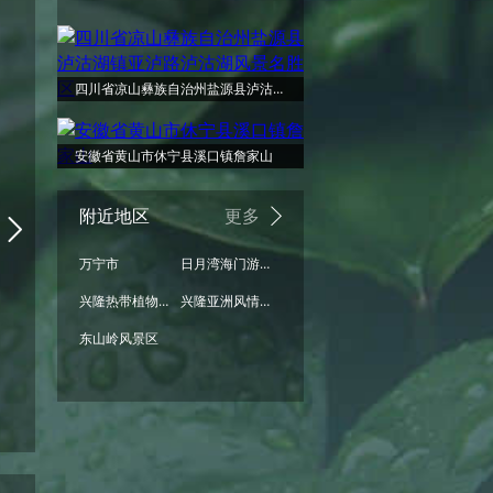
周二
周三
周四
周五
周六
周日
局部阵...
局部阵...
雷阵雨
雷阵雨...
雨
局部阵...
四川省凉山彝族自治州盐源县泸沽湖镇亚泸路泸沽湖风景名胜区
32°
32°
安徽省黄山市休宁县溪口镇詹家山
30°
30°
29°
29°
附近地区
更多
万宁市
日月湾海门游览区
26°
兴隆热带植物园
兴隆亚洲风情园
25°
25°
25°
25°
25°
东山岭风景区
局部阵...
局部阵...
阵雨
雷阵雨...
局部阵雨
局部阵...
08/18
08/19
08/20
08/21
08/22
08/23