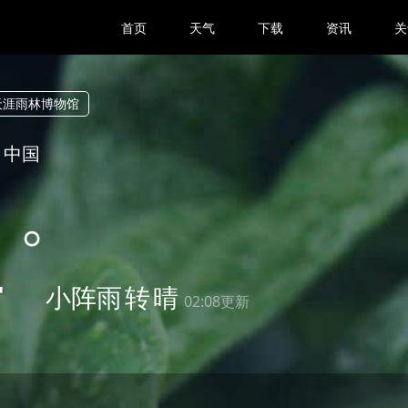
首页
天气
下载
资讯
关
天涯雨林博物馆
 中国
4
小阵雨
转
晴
02:08更新