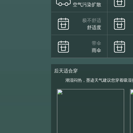
空气污染扩散
极不舒适
舒适度
带伞
雨伞
后天适合穿
潮湿闷热，墨迹天气建议您穿着吸湿