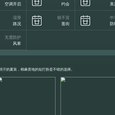
空调开启
约会
美
湿滑
较不宜
中
路况
逛街
防
无需防护
风寒
排汗的夏装，棉麻质地的短打扮是不错的选择。