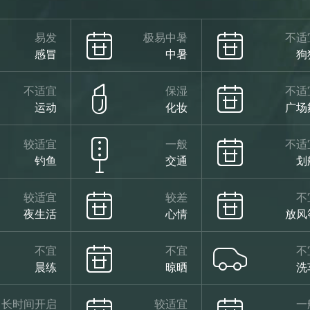
易发
极易中暑
不适
感冒
中暑
狗
不适宜
保湿
不适
运动
化妆
广场
较适宜
一般
不适
钓鱼
交通
划
较适宜
较差
不
夜生活
心情
放风
不宜
不宜
不
晨练
晾晒
洗
长时间开启
较适宜
一