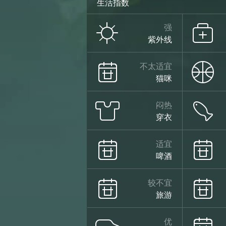
生活指数
强
紫外线
不太适宜
猫咪
闷热
穿衣
适宜
啤酒
较不宜
旅游
优