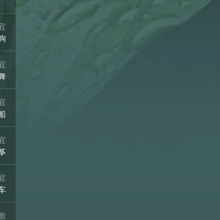
宜
狗
宜
舞
宜
船
宜
筝
宜
车
般