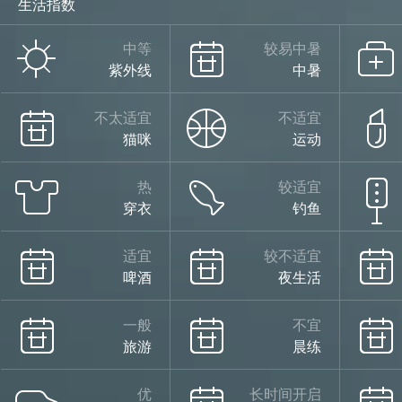
生活指数
中等
较易中暑
紫外线
中暑
不太适宜
不适宜
猫咪
运动
热
较适宜
穿衣
钓鱼
适宜
较不适宜
啤酒
夜生活
一般
不宜
旅游
晨练
优
长时间开启