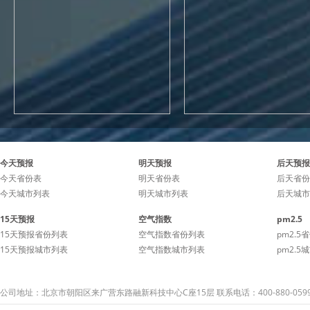
今天预报
明天预报
后天预报
今天省份表
明天省份表
后天省份
今天城市列表
明天城市列表
后天城市
15天预报
空气指数
pm2.5
15天预报省份列表
空气指数省份列表
pm2.5
15天预报城市列表
空气指数城市列表
pm2.5
公司地址：北京市朝阳区来广营东路融新科技中心C座15层 联系电话：400-880-059