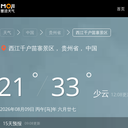
首页
天气
中国
贵州省
西江千户苗寨景区
西江千户苗寨景区， 贵州省， 中国
21
33
少云
12:08
2026年08月09日 丙午[马]年 六月廿七
15天预报
09:08更新