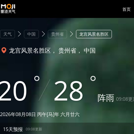
首页
天气
中国
贵州省
龙宫风景名胜区
龙宫风景名胜区， 贵州省， 中国
20
28
阵雨
09:08
2026年08月08日 丙午[马]年 六月廿六
15天预报
09:08更新