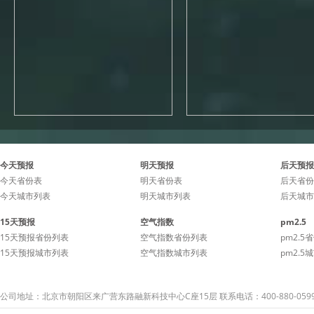
今天预报
明天预报
后天预报
今天省份表
明天省份表
后天省份
今天城市列表
明天城市列表
后天城市
15天预报
空气指数
pm2.5
15天预报省份列表
空气指数省份列表
pm2.5
15天预报城市列表
空气指数城市列表
pm2.5
公司地址：北京市朝阳区来广营东路融新科技中心C座15层 联系电话：400-880-059