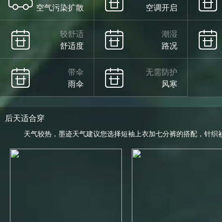
空气污染扩散
空调开启
较舒适
潮湿
舒适度
路况
带伞
无需防护
雨伞
风寒
后天适合穿
天气较热，墨迹天气建议您选择短袖上衣加七分裤的搭配，针织