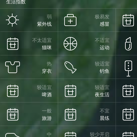
生活指数
弱
极易发
紫外线
感冒
不太适宜
不适宜
猫咪
运动
热
较适宜
穿衣
钓鱼
较适宜
较适宜
啤酒
夜生活
一般
不宜
旅游
晨练
中
较少开启