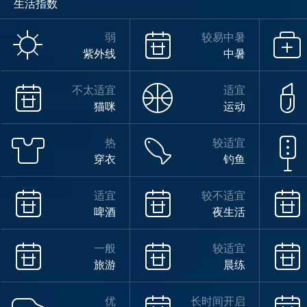
生活指数
弱
较易中暑
紫外线
中暑
不太适宜
适宜
猫咪
运动
热
较适宜
穿衣
钓鱼
适宜
较不适宜
啤酒
夜生活
一般
较适宜
旅游
晨练
优
长时间开启