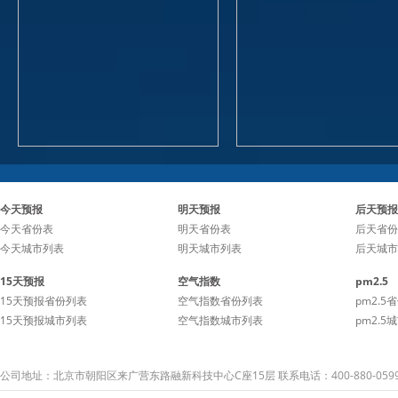
今天预报
明天预报
后天预报
今天省份表
明天省份表
后天省份
今天城市列表
明天城市列表
后天城市
15天预报
空气指数
pm2.5
15天预报省份列表
空气指数省份列表
pm2.5
15天预报城市列表
空气指数城市列表
pm2.5
公司地址：北京市朝阳区来广营东路融新科技中心C座15层 联系电话：400-880-059