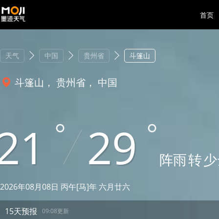
首页
天气
中国
贵州省
斗篷山
斗篷山， 贵州省， 中国
21
29
阵雨
转
少
2026年08月08日 丙午[马]年 六月廿六
15天预报
09:08更新