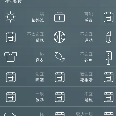
生活指数
弱
可能
紫外线
感冒
不太适宜
不适宜
猫咪
运动
热
不适宜
穿衣
钓鱼
适宜
较适宜
啤酒
夜生活
一般
不宜
旅游
晨练
优
较少开启