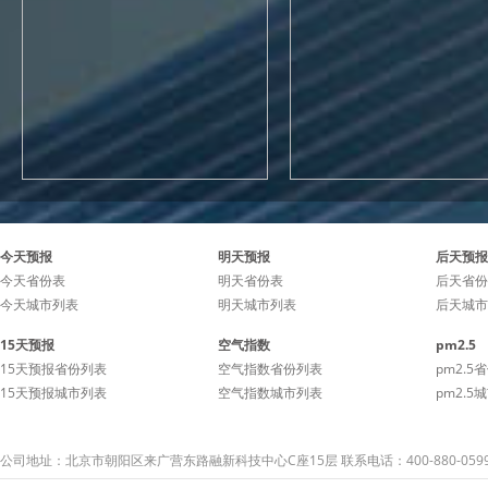
今天预报
明天预报
后天预报
今天省份表
明天省份表
后天省份
今天城市列表
明天城市列表
后天城市
15天预报
空气指数
pm2.5
15天预报省份列表
空气指数省份列表
pm2.5
15天预报城市列表
空气指数城市列表
pm2.5
公司地址：北京市朝阳区来广营东路融新科技中心C座15层 联系电话：400-880-059