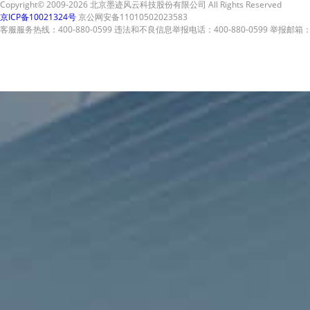
Copyright© 2009-2026 北京墨迹风云科技股份有限公司 All Rights Reserved
京ICP备10021324号
京公网安备11010502023583
客服服务热线：400-880-0599 违法和不良信息举报电话：400-880-0599 举报邮箱：A