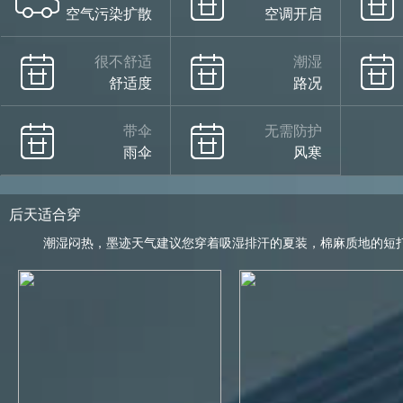
空气污染扩散
空调开启
很不舒适
潮湿
舒适度
路况
带伞
无需防护
雨伞
风寒
后天适合穿
潮湿闷热，墨迹天气建议您穿着吸湿排汗的夏装，棉麻质地的短