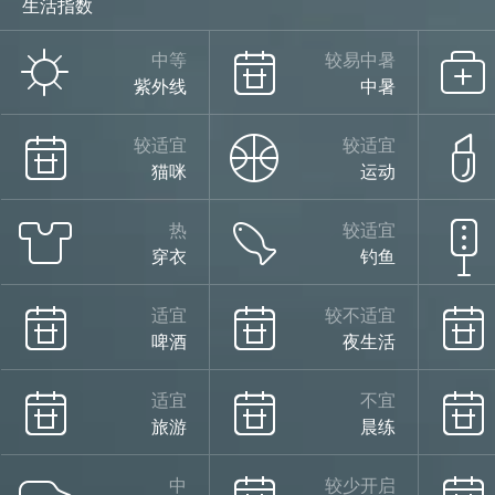
生活指数
中等
较易中暑
紫外线
中暑
较适宜
较适宜
猫咪
运动
热
较适宜
穿衣
钓鱼
适宜
较不适宜
啤酒
夜生活
适宜
不宜
旅游
晨练
中
较少开启