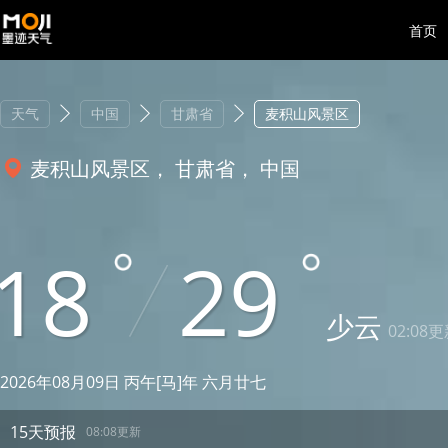
首页
天气
中国
甘肃省
麦积山风景区
麦积山风景区， 甘肃省， 中国
18
29
少云
02:08
2026年08月09日 丙午[马]年 六月廿七
15天预报
08:08更新