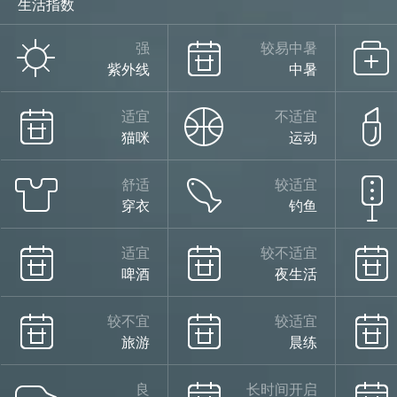
生活指数
强
较易中暑
紫外线
中暑
适宜
不适宜
猫咪
运动
舒适
较适宜
穿衣
钓鱼
适宜
较不适宜
啤酒
夜生活
较不宜
较适宜
旅游
晨练
良
长时间开启