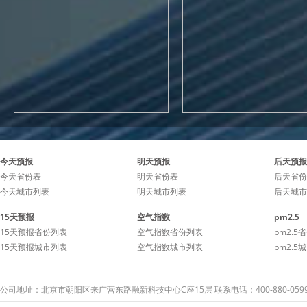
今天预报
明天预报
后天预报
今天省份表
明天省份表
后天省份
今天城市列表
明天城市列表
后天城市
15天预报
空气指数
pm2.5
15天预报省份列表
空气指数省份列表
pm2.5
15天预报城市列表
空气指数城市列表
pm2.5
公司地址：北京市朝阳区来广营东路融新科技中心C座15层 联系电话：400-880-059