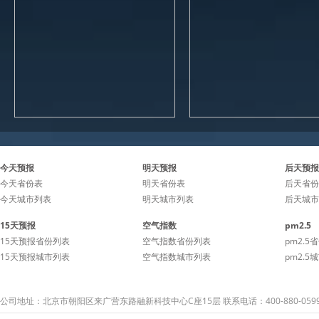
今天预报
明天预报
后天预报
今天省份表
明天省份表
后天省份
今天城市列表
明天城市列表
后天城市
15天预报
空气指数
pm2.5
15天预报省份列表
空气指数省份列表
pm2.5
15天预报城市列表
空气指数城市列表
pm2.5
公司地址：北京市朝阳区来广营东路融新科技中心C座15层 联系电话：400-880-059