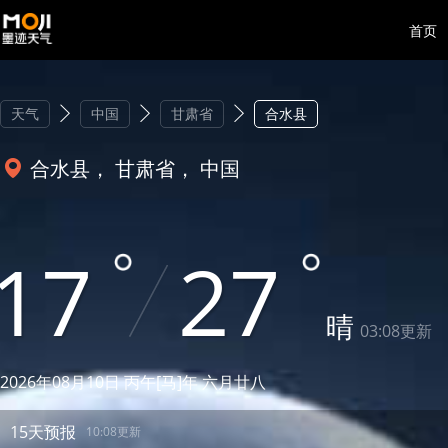
首页
天气
中国
甘肃省
合水县
合水县， 甘肃省， 中国
17
27
晴
03:08更新
2026年08月10日 丙午[马]年 六月廿八
15天预报
10:08更新