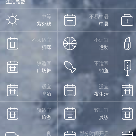
生活指数
中等
不易中暑
紫外线
中暑
不太适宜
不适宜
猫咪
运动
较适宜
不适宜
广场舞
钓鱼
适宜
适宜
啤酒
夜生活
较适宜
较适宜
旅游
晨练
良
部分时间开启