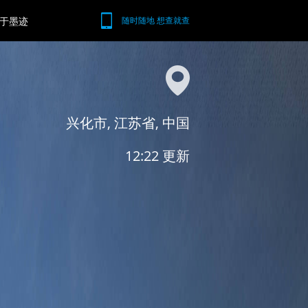
于墨迹
随时随地 想查就查
兴化市, 江苏省, 中国
12:22 更新