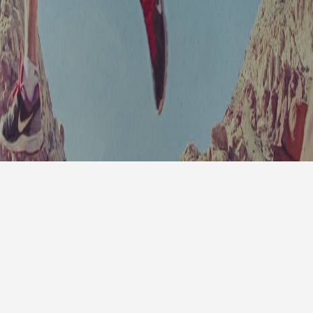
7天预
明天