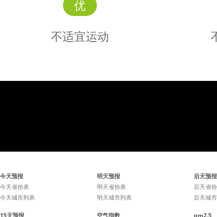
优
不适宜运动
不适宜
运动
气压有点偏低了，较不适宜
气压有点
今天预报
明天预报
后天预报
在户外进行剧烈运动。
在户外
今天省份表
明天省份表
后天省份
今天城市列表
明天城市列表
后天城市
15天预报
空气指数
pm2.5