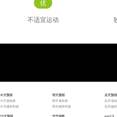
优
不适宜运动
不适宜
运动
受到中雨天气的影响，不宜
天气还不
今天预报
明天预报
后天预报
在户外运动。
强，户外
今天省份表
明天省份表
后天省份
今天城市列表
明天城市列表
后天城市
15天预报
空气指数
pm2.5