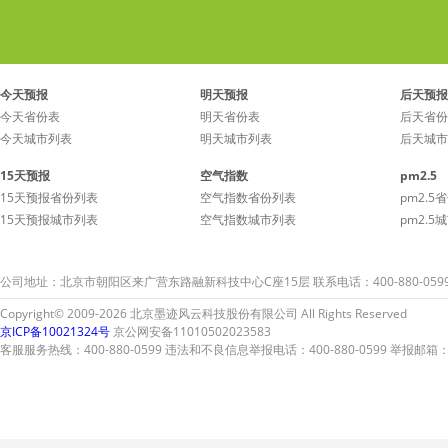
今天预报
明天预报
后天预报
今天省份表
明天省份表
后天省份
今天城市列表
明天城市列表
后天城市
15天预报
空气指数
pm2.5
15天预报省份列表
空气指数省份列表
pm2.5
15天预报城市列表
空气指数城市列表
pm2.5
公司地址：北京市朝阳区来广营东路融新科技中心C座15层 联系电话：400-880-059
Copyright© 2009-2026 北京墨迹风云科技股份有限公司 All Rights Reserved
京ICP备10021324号
京公网安备11010502023583
客服服务热线：400-880-0599 违法和不良信息举报电话：400-880-0599 举报邮箱：A