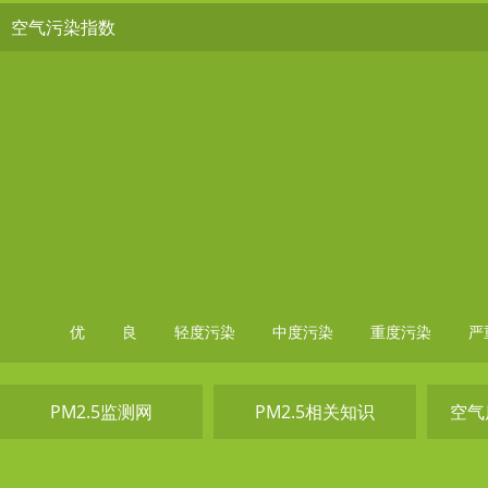
空气污染指数
优
良
轻度污染
中度污染
重度污染
严
PM2.5监测网
PM2.5相关知识
空气