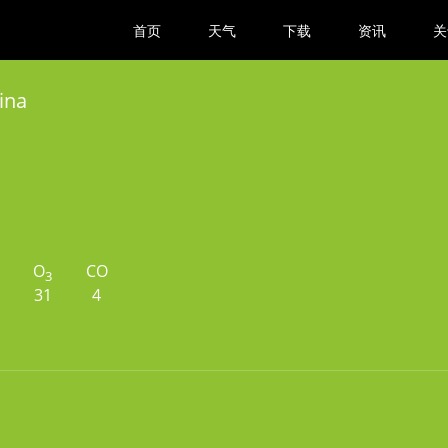
首页
天气
下载
资讯
关
ina
O
CO
3
31
4