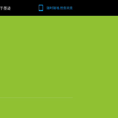
于墨迹
随时随地 想查就查