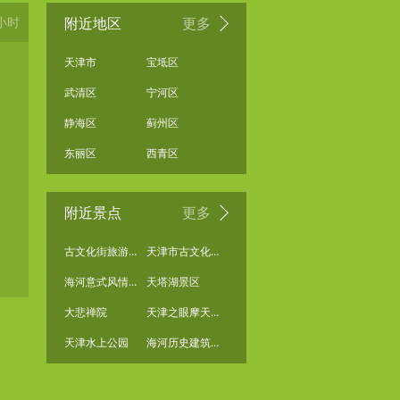
小时
附近地区
更多
天津市
宝坻区
武清区
宁河区
静海区
蓟州区
东丽区
西青区
附近景点
更多
古文化街旅游区南门
天津市古文化街旅游区
海河意式风情区工业园A区
天塔湖景区
大悲禅院
天津之眼摩天轮
天津水上公园
海河历史建筑保护展览馆