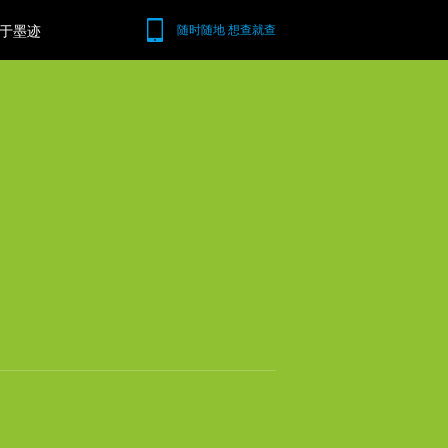
于墨迹
随时随地 想查就查