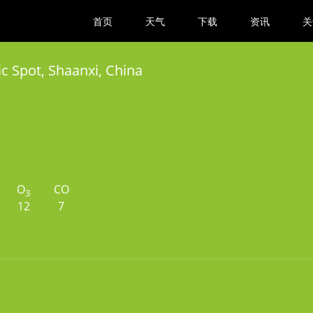
首页
天气
下载
资讯
关
ic Spot, Shaanxi, China
O
CO
3
12
7