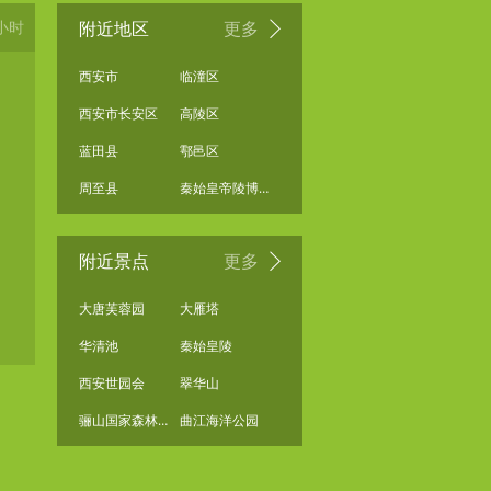
小时
附近地区
更多
西安市
临潼区
西安市长安区
高陵区
蓝田县
鄠邑区
周至县
秦始皇帝陵博物院
附近景点
更多
大唐芙蓉园
大雁塔
华清池
秦始皇陵
西安世园会
翠华山
骊山国家森林公园
曲江海洋公园