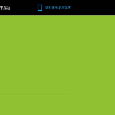
于墨迹
随时随地 想查就查