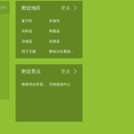
小时
附近地区
更多
集宁区
丰镇市
兴和县
商都县
凉城县
化德县
四子王旗
察哈尔右翼前旗
附近景点
更多
格根塔拉草原旅游中心
岱海旅游中心