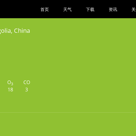
首页
天气
下载
资讯
关
olia, China
O
CO
3
18
3