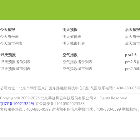
今天预报
明天预报
后天预报
今天省份表
明天省份表
后天省份
今天城市列表
明天城市列表
后天城市
15天预报
空气指数
pm2.5
15天预报省份列表
空气指数省份列表
pm2.5
15天预报城市列表
空气指数城市列表
pm2.5
公司地址：北京市朝阳区来广营东路融新科技中心C座15层 联系电话：400-880-059
Copyright© 2009-2026 北京墨迹风云科技股份有限公司 All Rights Reserved
京ICP备10021324号
京公网安备11010502023583
客服服务热线：400-880-0599 违法和不良信息举报电话：400-880-0599 举报邮箱：A