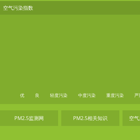
空气污染指数
优
良
轻度污染
中度污染
重度污染
严
PM2.5监测网
PM2.5相关知识
空气