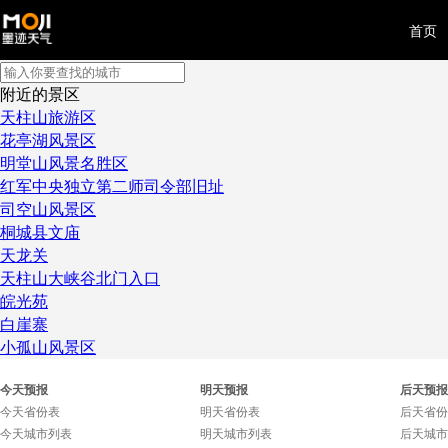
首页
附近的景区
天柱山旅游区
花亭湖风景区
明堂山风景名胜区
红军中央独立第二师司令部旧址
司空山风景区
桐城县文庙
天龙关
天柱山大峡谷北门入口
皖光苑
白崖寨
小孤山风景区
今天预报
明天预报
后天预报
今天省份表
明天省份表
后天省份
今天城市列表
明天城市列表
后天城市