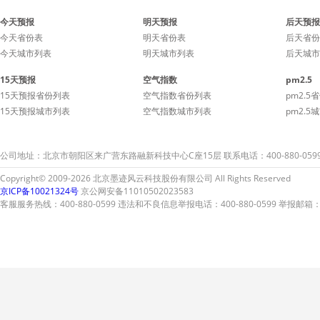
今天预报
明天预报
后天预报
今天省份表
明天省份表
后天省份
今天城市列表
明天城市列表
后天城市
15天预报
空气指数
pm2.5
15天预报省份列表
空气指数省份列表
pm2.5
15天预报城市列表
空气指数城市列表
pm2.5
公司地址：北京市朝阳区来广营东路融新科技中心C座15层 联系电话：400-880-059
Copyright© 2009-2026 北京墨迹风云科技股份有限公司 All Rights Reserved
京ICP备10021324号
京公网安备11010502023583
客服服务热线：400-880-0599 违法和不良信息举报电话：400-880-0599 举报邮箱：A