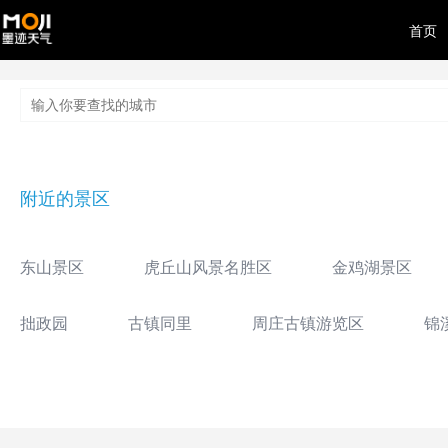
首页
附近的景区
东山景区
虎丘山风景名胜区
金鸡湖景区
拙政园
古镇同里
周庄古镇游览区
锦