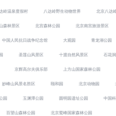
达岭温泉度假村
八达岭野生动物世界
北京八达
山森林景区
北宫森林公园
北京南宫旅游景区
中国人民抗日战争纪念馆
大观园
青龙湖公园
园
圣莲山风景区
十渡自然风景区
石花洞
京辉高尔夫俱乐部
上方山国家森林公园
妙峰山风景名胜区
颐和园
北京动物园
公园
玉渊潭公园
圆明园遗址公园
中国科
百望山森林公园
北京鹫峰国家森林公园