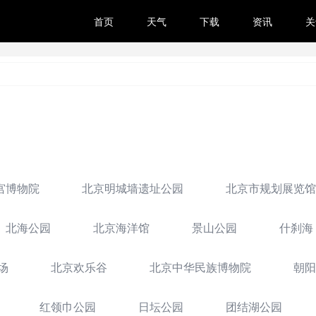
首页
天气
下载
资讯
关
宫博物院
北京明城墙遗址公园
北京市规划展览馆
北海公园
北京海洋馆
景山公园
什刹海
场
北京欢乐谷
北京中华民族博物院
朝阳
红领巾公园
日坛公园
团结湖公园