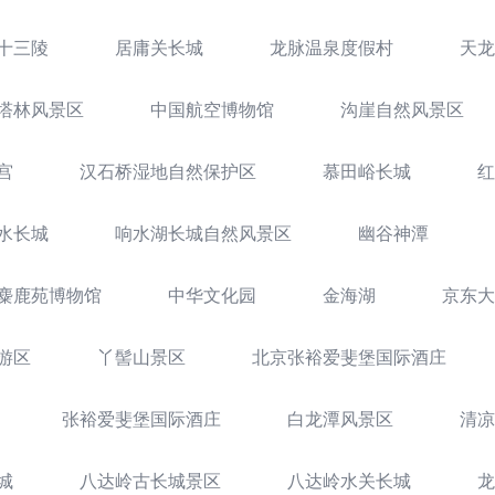
十三陵
居庸关长城
龙脉温泉度假村
天龙
塔林风景区
中国航空博物馆
沟崖自然风景区
宫
汉石桥湿地自然保护区
慕田峪长城
红
水长城
响水湖长城自然风景区
幽谷神潭
麋鹿苑博物馆
中华文化园
金海湖
京东大
游区
丫髻山景区
北京张裕爱斐堡国际酒庄
张裕爱斐堡国际酒庄
白龙潭风景区
清凉
城
八达岭古长城景区
八达岭水关长城
龙