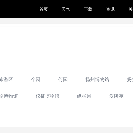
首页
天气
下载
资讯
关
旅游区
个园
何园
扬州博物馆
扬
刷博物馆
仪征博物馆
纵棹园
汉陵苑