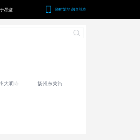
于墨迹
随时随地 想查就查
州大明寺
扬州东关街