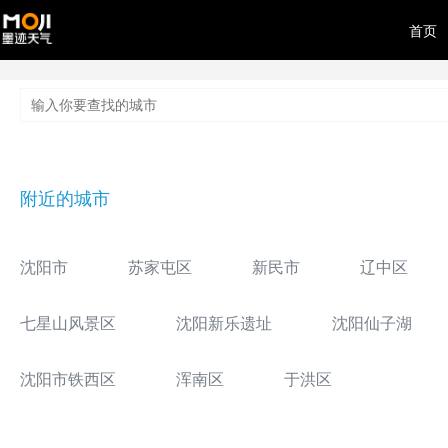
首页
附近的城市
沈阳市
苏家屯区
新民市
辽中区
七星山风景区
沈阳新乐遗址
沈阳仙子湖
沈阳市铁西区
浑南区
于洪区