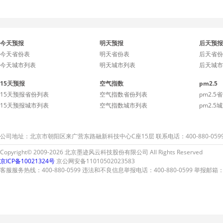
今天预报
明天预报
后天预报
今天省份表
明天省份表
后天省份
今天城市列表
明天城市列表
后天城市
15天预报
空气指数
pm2.5
15天预报省份列表
空气指数省份列表
pm2.5
15天预报城市列表
空气指数城市列表
pm2.5
公司地址：北京市朝阳区来广营东路融新科技中心C座15层 联系电话：400-880-059
Copyright© 2009-2026 北京墨迹风云科技股份有限公司 All Rights Reserved
京ICP备10021324号
京公网安备11010502023583
客服服务热线：400-880-0599 违法和不良信息举报电话：400-880-0599 举报邮箱：A