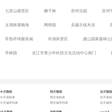
七里山塘景区
狮子林
苏州乐园
苏州
太湖林屋梅海
网师园
吴越古镇木渎
常熟环球服装城
尚湖风景区
虞山国家森林公
亭林园
吴江市青少年科技文化活动中心南门
今天预报
明天预报
后天预报
今天省份表
明天省份表
后天省份
今天城市列表
明天城市列表
后天城市
15天预报
空气指数
pm2.5