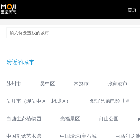
首页
附近的城市
苏州市
吴中区
常熟市
张家港市
吴县市（现吴中区、相城区）
华谊兄弟电影世界
白塘生态植物园
光福景区
何山公园
中国刺绣艺术馆
中国珍珠(宝石城
白马涧龙