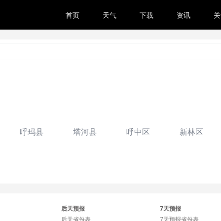
首页
天气
下载
资讯
关
呼玛县
塔河县
呼中区
新林区
后天预报
7天预报
后天省份表
7天预报省份表