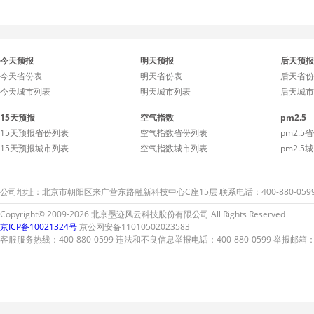
今天预报
明天预报
后天预报
今天省份表
明天省份表
后天省份
今天城市列表
明天城市列表
后天城市
15天预报
空气指数
pm2.5
15天预报省份列表
空气指数省份列表
pm2.5
15天预报城市列表
空气指数城市列表
pm2.5
公司地址：北京市朝阳区来广营东路融新科技中心C座15层 联系电话：400-880-059
Copyright© 2009-2026 北京墨迹风云科技股份有限公司 All Rights Reserved
京ICP备10021324号
京公网安备11010502023583
客服服务热线：400-880-0599 违法和不良信息举报电话：400-880-0599 举报邮箱：A