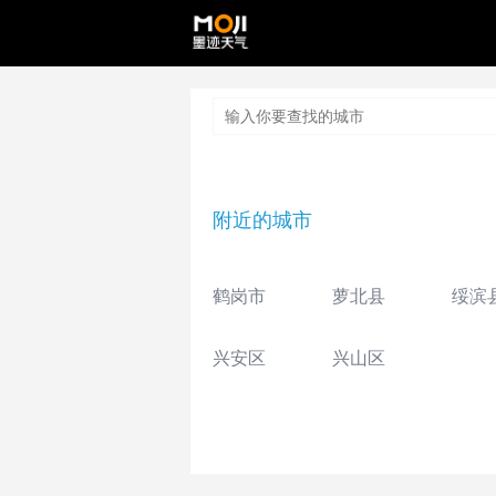
附近的城市
鹤岗市
萝北县
绥滨
兴安区
兴山区