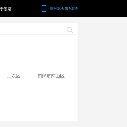
于墨迹
随时随地 想查就查
工农区
鹤岗市南山区