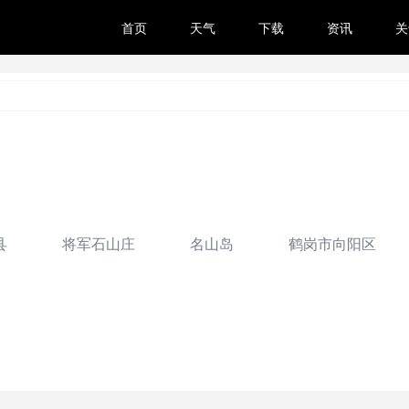
首页
天气
下载
资讯
关
县
将军石山庄
名山岛
鹤岗市向阳区