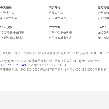
今天预报
明天预报
后天预报
今天省份表
明天省份表
后天省份
今天城市列表
明天城市列表
后天城市
15天预报
空气指数
pm2.5
15天预报省份列表
空气指数省份列表
pm2.5
15天预报城市列表
空气指数城市列表
pm2.5
公司地址：北京市朝阳区来广营东路融新科技中心C座15层 联系电话：400-880-059
Copyright© 2009-2026 北京墨迹风云科技股份有限公司 All Rights Reserved
京ICP备10021324号
京公网安备11010502023583
客服服务热线：400-880-0599 违法和不良信息举报电话：400-880-0599 举报邮箱：A