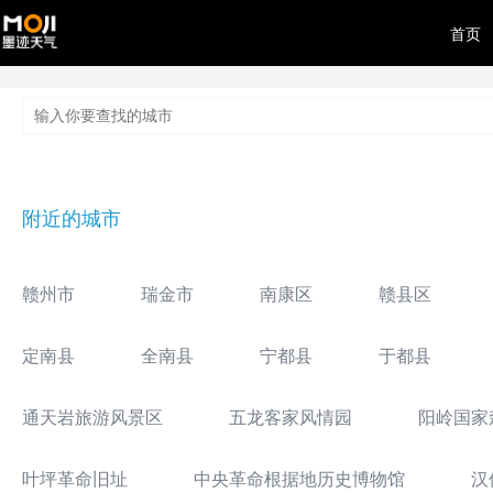
首页
附近的城市
赣州市
瑞金市
南康区
赣县区
定南县
全南县
宁都县
于都县
通天岩旅游风景区
五龙客家风情园
阳岭国家
叶坪革命旧址
中央革命根据地历史博物馆
汉