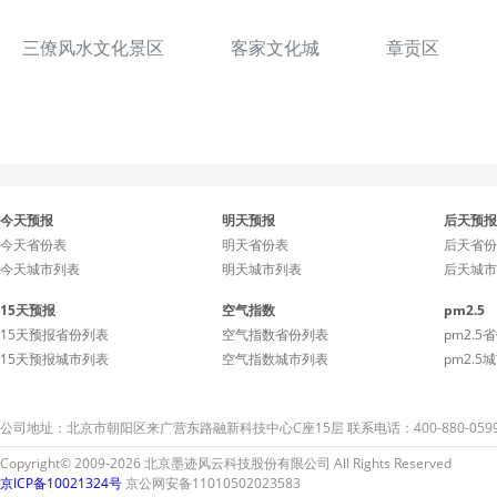
三僚风水文化景区
客家文化城
章贡区
今天预报
明天预报
后天预报
今天省份表
明天省份表
后天省份
今天城市列表
明天城市列表
后天城市
15天预报
空气指数
pm2.5
15天预报省份列表
空气指数省份列表
pm2.5
15天预报城市列表
空气指数城市列表
pm2.5
公司地址：北京市朝阳区来广营东路融新科技中心C座15层 联系电话：400-880-059
Copyright© 2009-2026 北京墨迹风云科技股份有限公司 All Rights Reserved
京ICP备10021324号
京公网安备11010502023583