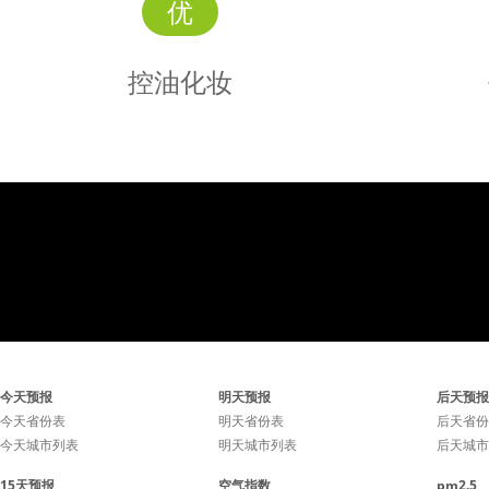
优
控油化妆
控油
化妆
建议用露质面霜打底，水质
建议用露
今天预报
明天预报
后天预报
无油粉底霜，透明粉饼，粉
无油粉底
今天省份表
明天省份表
后天省份
今天城市列表
明天城市列表
后天城市
质胭脂。
15天预报
空气指数
pm2.5