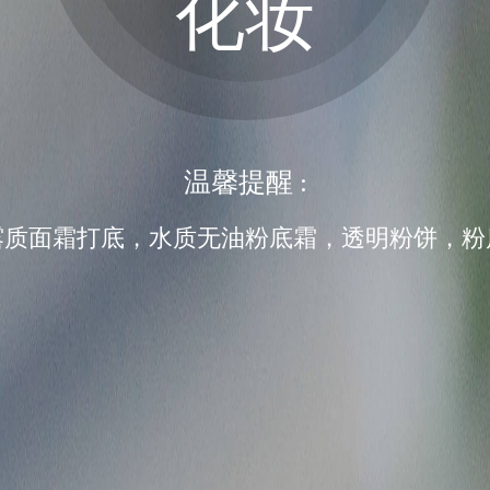
化妆
温馨提醒 :
露质面霜打底，水质无油粉底霜，透明粉饼，粉