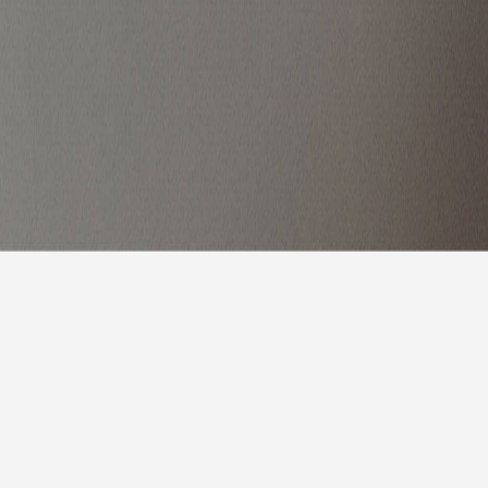
7天预
明天