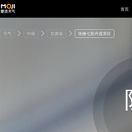
首页
天气
中国
甘肃省
张掖七彩丹霞景区