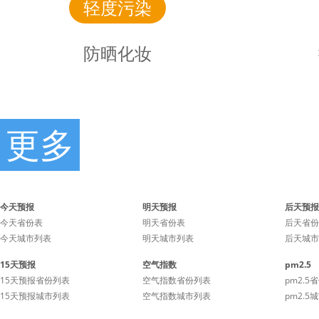
轻度污染
防晒化妆
更多
防晒
时景
化妆
今天预报
明天预报
后天预报
今天省份表
明天省份表
后天省份
今天城市列表
明天城市列表
后天城市
天气炎热，易出汗，建议使
建议用露
15天预报
空气指数
pm2.5
用防脱水防晒指数高的化妆
无油粉底
15天预报省份列表
空气指数省份列表
pm2.5
品，经常补粉。
15天预报城市列表
空气指数城市列表
pm2.5