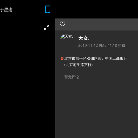
于墨迹
随时随地 想查就查
天女.
2019-11-12 PM2:41:18 拍摄
北京市昌平区双拥路靠近中国工商银行
(北京府学路支行)
暂无评论