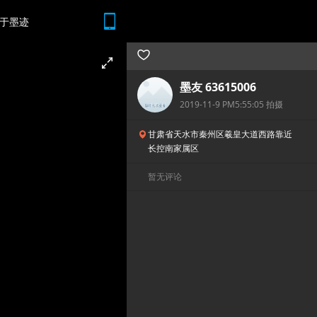
于墨迹
随时随地 想查就查
墨友 63615006
2019-11-9 PM5:55:05 拍摄
甘肃省天水市秦州区羲皇大道西路靠近
长控南家属区
暂无评论