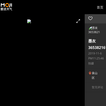
首页
墨友
36538216
2019-11-6
PM11:25:46
拍摄
泉山
区
暂无评论