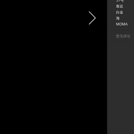
57号
靠近
白金
海
MOMA
暂无评论