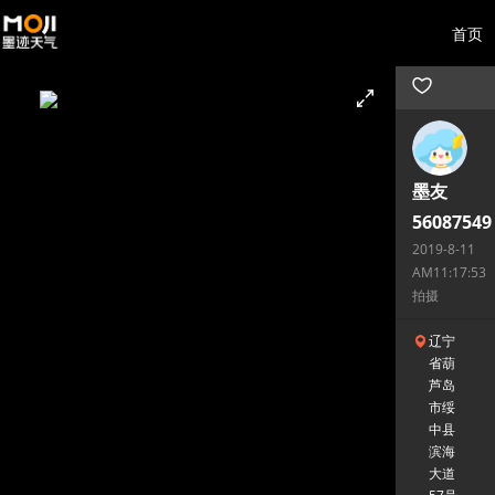
首页
墨友
56087549
2019-8-11
AM11:17:53
拍摄
辽宁
省葫
芦岛
市绥
中县
滨海
大道