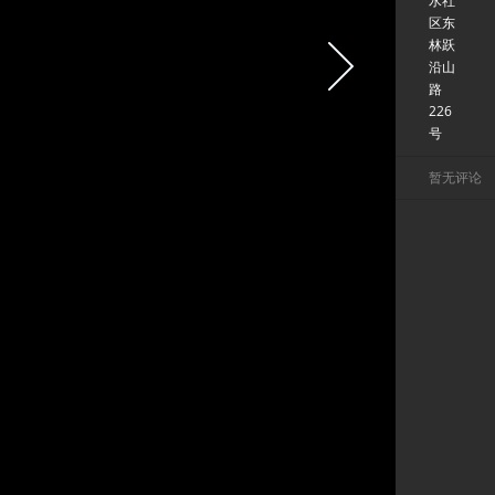
水社
区东
林跃
沿山
路
226
号
暂无评论