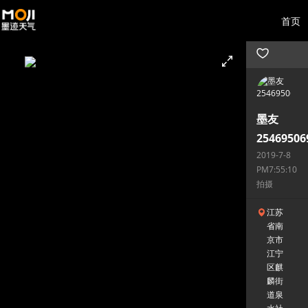
首页
墨友
25469506
2019-7-8
PM7:55:10
拍摄
江苏
省南
京市
江宁
区麒
麟街
道泉