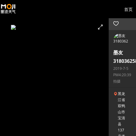
首页
墨友
31803625
2019-7-5
PM4:20:39
拍摄
黑龙
江省
双鸭
山市
宝清
县
137