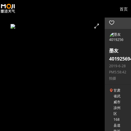
首页
墨友
40192569
2019-6-28
PM5:58:42
拍摄
甘肃
省武
威市
凉州
区
168
县道