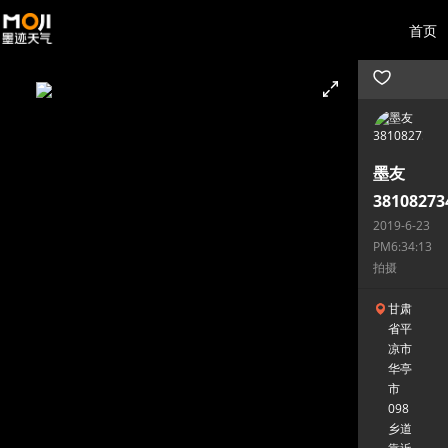
首页
墨友
38108273
2019-6-23
PM6:34:13
拍摄
甘肃
省平
凉市
华亭
市
098
乡道