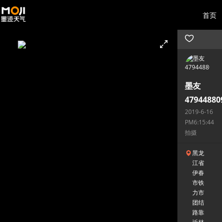
首页
墨友
47944880
2019-6-16
PM6:15:44
拍摄
黑龙
江省
伊春
市铁
力市
团结
路靠