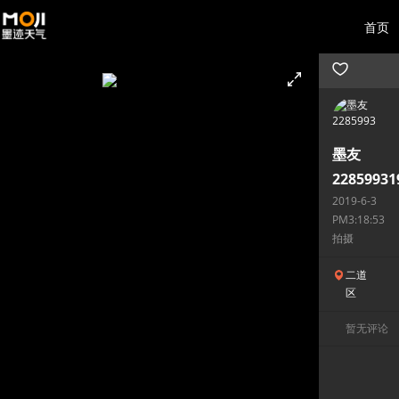
首页
墨友
22859931
2019-6-3
PM3:18:53
拍摄
二道
区
暂无评论