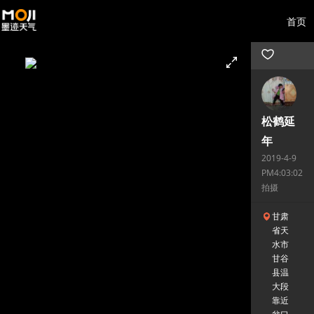
首页
松鹤延
年
2019-4-9
PM4:03:02
拍摄
甘肃
省天
水市
甘谷
县温
大段
靠近