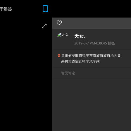
于墨迹
随时随地 想查就查
天女.
2019-5-7 PM4:39:45 拍摄
贵州省安顺市镇宁布依族苗族自治县黄
果树大道靠近镇宁汽车站
暂无评论