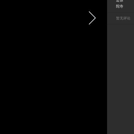
近弥
陀寺
暂无评论