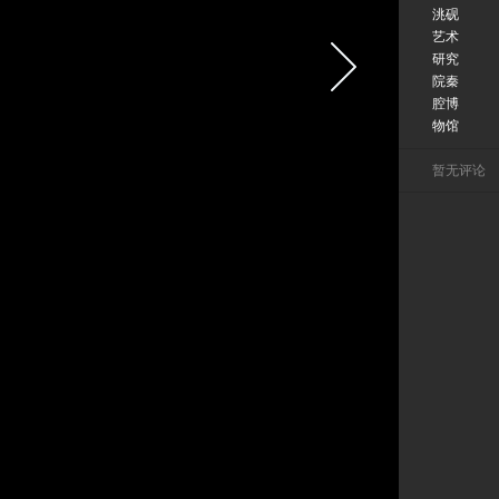
洮砚
艺术
研究
院秦
腔博
物馆
暂无评论