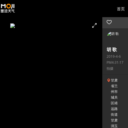
首页
胡 歌
2019-4-6
PM4:31:17
拍摄
甘肃
省兰
州市
城关
区靖
远路
街道
甘肃
润玉