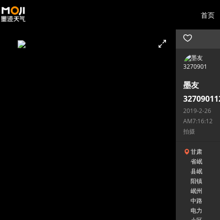
首页
墨友
32709011
2019-2-26
AM7:16:12
拍摄
甘肃
省岷
县岷
阳镇
岷州
中路
电力