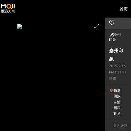
首页
秦州印
象
2019-2-15
PM1:11:17
拍摄
临夏
回族
自治
州和
政县
暂无评论