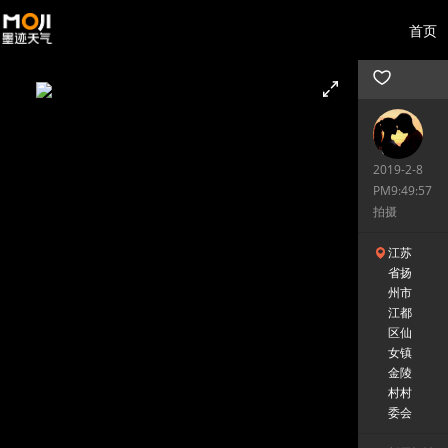
首页
2019-2-8
PM9:49:57
拍摄
江苏
省扬
州市
江都
区仙
女镇
金陵
村村
委会