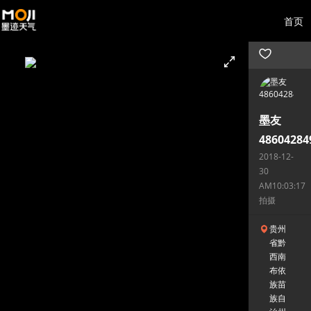
首页
墨友
48604284
2018-12-
30
AM10:03:17
拍摄
贵州
省黔
西南
布依
族苗
族自