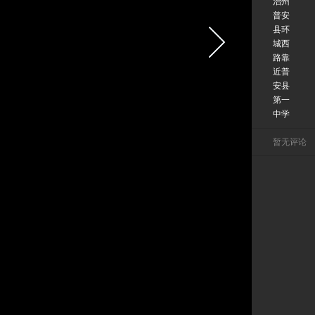
治州
普安
县环
城西
路靠
近普
安县
第一
中学
暂无评论