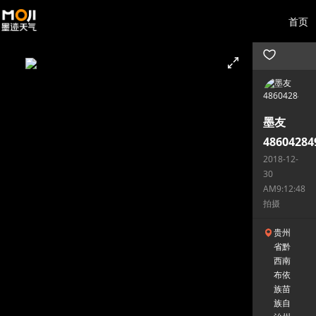
首页
墨友
48604284
2018-12-
30
AM9:12:48
拍摄
贵州
省黔
西南
布依
族苗
族自