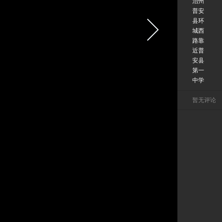
治州
普安
县环
城西
路靠
近普
安县
第一
中学
暂无评论